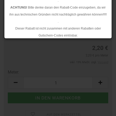
.
ACHTUNG!
Bitte denke daran den Rabatt-Code einzugeben, da wir
ihn aus technischen Gründen nicht nachträglich gewähren können!!!!!
.
Art.Nr.:
44362745
Dieser Rabatt ist nicht zusammen mit anderen Rabatten oder
Lieferzeit:
3-4 Tage
Gutschein-Codes einlösbar.
.
2,20 €
Ab dem 17.08.2026 versenden wir wieder wie gewohnt. Aufgrund des
2,20 € pro Meter
Rückstaus kann es jedoch zu längeren Lieferzeiten kommen.
inkl. 19% MwSt. zzgl.
Versand
Meter:
Meter
AUF DEN MERKZETTEL