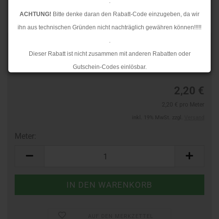
.
ACHTUNG!
Bitte denke daran den Rabatt-Code einzugeben, da wir
ihn aus technischen Gründen nicht nachträglich gewähren können!!!!!
.
Art.Nr.:
44362741
Dieser Rabatt ist nicht zusammen mit anderen Rabatten oder
Lieferzeit:
3-4 Tage
Gutschein-Codes einlösbar.
.
2,20 €
Ab dem 17.08.2026 versenden wir wieder wie gewohnt. Aufgrund des
2,20 € pro Meter
Rückstaus kann es jedoch zu längeren Lieferzeiten kommen.
inkl. 19% MwSt. zzgl.
Versand
Meter:
Meter
AUF DEN MERKZETTEL