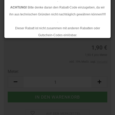
.
ACHTUNG!
Bitte denke daran den Rabatt-Code einzugeben, da wir
ihn aus technischen Gründen nicht nachträglich gewähren können!!!!!
.
Art.Nr.:
44364242
Dieser Rabatt ist nicht zusammen mit anderen Rabatten oder
Lieferzeit:
3-4 Tage
Gutschein-Codes einlösbar.
.
1,90 €
Ab dem 17.08.2026 versenden wir wieder wie gewohnt. Aufgrund des
1,90 € pro Meter
Rückstaus kann es jedoch zu längeren Lieferzeiten kommen.
inkl. 19% MwSt. zzgl.
Versand
Meter:
Meter
AUF DEN MERKZETTEL