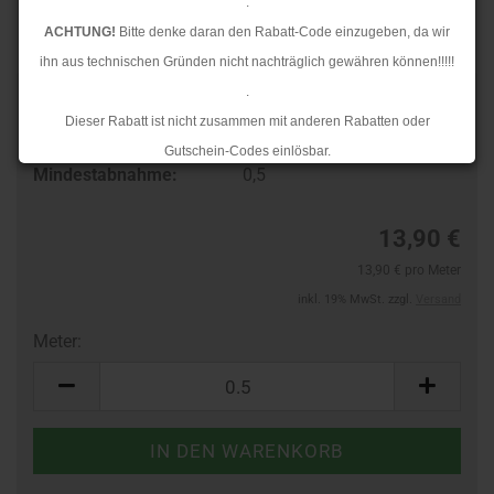
.
ACHTUNG!
Bitte denke daran den Rabatt-Code einzugeben, da wir
ihn aus technischen Gründen nicht nachträglich gewähren können!!!!!
.
Art.Nr.:
68297988
Dieser Rabatt ist nicht zusammen mit anderen Rabatten oder
Lieferzeit:
3-4 Tage
Gutschein-Codes einlösbar.
Mindestabnahme:
0,5
.
Ab dem 17.08.2026 versenden wir wieder wie gewohnt. Aufgrund des
13,90 €
Rückstaus kann es jedoch zu längeren Lieferzeiten kommen.
13,90 € pro Meter
inkl. 19% MwSt. zzgl.
Versand
Meter:
Meter