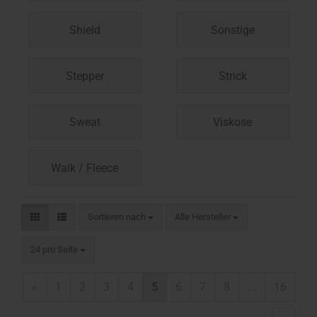
Shield
Sonstige
Stepper
Strick
Sweat
Viskose
Walk / Fleece
Sortieren nach
Alle Hersteller
24 pro Seite
«
1
2
3
4
5
6
7
8
...
16