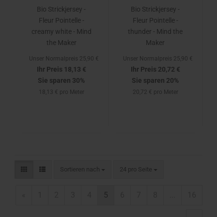
Bio Strickjersey -
Bio Strickjersey -
Fleur Pointelle -
Fleur Pointelle -
creamy white - Mind
thunder - Mind the
the Maker
Maker
Unser Normalpreis 25,90 €
Unser Normalpreis 25,90 €
Ihr Preis 18,13 €
Ihr Preis 20,72 €
Sie sparen 30%
Sie sparen 20%
18,13 € pro Meter
20,72 € pro Meter
Sortieren nach
24 pro Seite
«
1
2
3
4
5
6
7
8
...
16