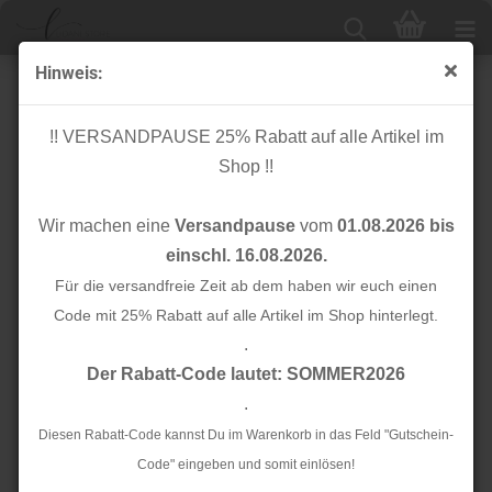
Hinweis:
% SALE %
!! VERSANDPAUSE 25% Rabatt auf alle Artikel im
Shop !!
15% Sale
20% Sale
Wir machen eine
Versandpause
vom
01.08.2026 bis
25% Sale
30% Sale
einschl. 16.08.2026.
Für die versandfreie Zeit ab dem haben wir euch einen
40% Sale
50% Sale
Code mit 25% Rabatt auf alle Artikel im Shop hinterlegt.
.
Der Rabatt-Code lautet: SOMMER2026
60% Sale
70% Sale
.
Diesen Rabatt-Code kannst Du im Warenkorb in das Feld "Gutschein-
Bänder & Borten
Baumwolle Webware
Code" eingeben und somit einlösen!