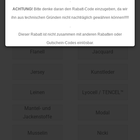
.
ACHTUNG!
Bitte denke daran den Rabatt-Code einzugeben, da wir
Bündchen
Cord
ihn aus technischen Gründen nicht nachträglich gewähren können!!!!!
.
Cuff me / Stripe me
Fellimitat
Dieser Rabatt ist nicht zusammen mit anderen Rabatten oder
Gutschein-Codes einlösbar.
Flanell
Jacquard
.
Ab dem 17.08.2026 versenden wir wieder wie gewohnt. Aufgrund des
Rückstaus kann es jedoch zu längeren Lieferzeiten kommen.
Jersey
Kunstleder
Leinen
Lyocell / TENCEL™
Mantel- und
Modal
Jackenstoffe
Musselin
Nicki