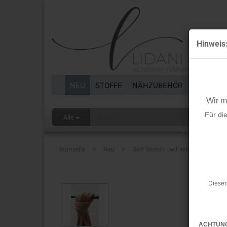
Hinweis
NEU
STOFFE
NÄHZUBEHÖR
BORTEN 
Wir 
Für di
Alle
»
»
Startseite
Neu
Soft Stretch Twill mit TENCEL™ - n
Diesen
ACHTUN