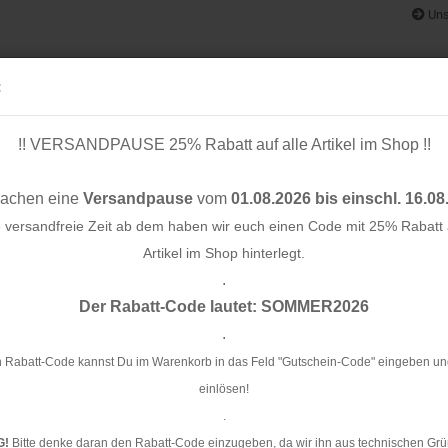
Uns
:
!! VERSANDPAUSE 25% Rabatt auf alle Artikel im Shop !!
& BÄNDER
SCHNITTMUSTER
STOFF-/ NÄHPAKETE
RESTST
machen eine
Versandpause
vom
01.08.2026 bis einschl. 16.08
e versandfreie Zeit ab dem haben wir euch einen Code mit 25% Rabatt a
Artikel im Shop hinterlegt.
.
Konto e
ougat - meetMilk
Der Rabatt-Code lautet: SOMMER2026
Passwo
.
So
me
 Rabatt-Code kannst Du im Warenkorb in das Feld "Gutschein-Code" eingeben un
einlösen!
Ar
.
G!
Bitte denke daran den Rabatt-Code einzugeben, da wir ihn aus technischen Grü
Li