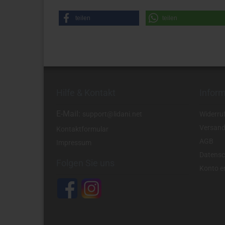
teilen
teilen
Hilfe & Kontakt
Infor
E-Mail:
support@lidani.net
Widerru
Versand
Kontaktformular
AGB
Impressum
Datensc
Folgen Sie uns
Konto er