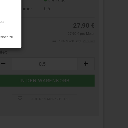
ndestabnahme:
0,5
bar.
27,90 €
27,90 € pro Meter
edoch zu
inkl. 19% MwSt. zzgl.
Versand
ter:
ter
AUF DEN MERKZETTEL