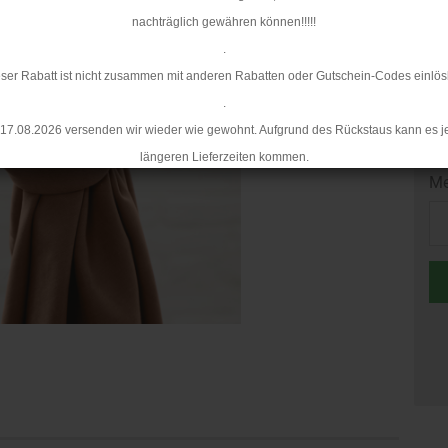
nachträglich gewähren können!!!!!
Mi
.
ser Rabatt ist nicht zusammen mit anderen Rabatten oder Gutschein-Codes einlös
.
17.08.2026 versenden wir wieder wie gewohnt. Aufgrund des Rückstaus kann es j
längeren Lieferzeiten kommen.
Me
Me