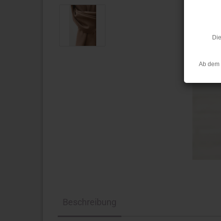
Die
Ab dem 
Beschreibung