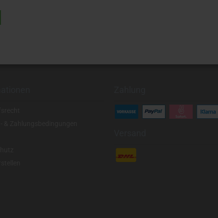
mationen
Zahlung
fsrecht
- & Zahlungsbedingungen
Versand
hutz
stellen