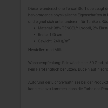
Dieser wunderschöne Tencel Stoff überzeugt dur
hervorragende physikalische Eigenschaften in
und eignet sich unter anderem für Tuniken, Rö
Material: 98% TENCEL™ Lyocell, 2% Elas
Breite: 135 cm
2
Gewicht: 240 g/m
Hersteller: meetMilk
Waschempfehlung: Feinwäsche bei 30 Grad, nied
kein Farbfangtuch benutzen. Bügeln auf niedrig
Aufgrund der Lichtverhältnisse bei der Produkt
kann es dazu kommen, dass die Farbe des Prod