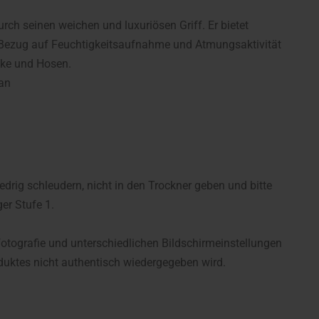
ch seinen weichen und luxuriösen Griff. Er bietet
 Bezug auf Feuchtigkeitsaufnahme und Atmungsaktivität
cke und Hosen.
tan
rig schleudern, nicht in den Trockner geben und bitte
er Stufe 1.
fotografie und unterschiedlichen Bildschirmeinstellungen
uktes nicht authentisch wiedergegeben wird.