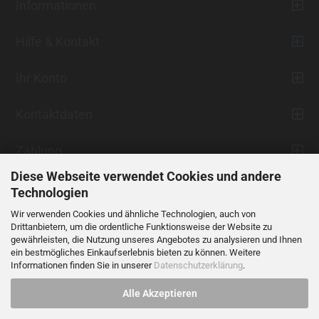
Informationen
Hilfe & Kontakt
Ihr Konto
Kontaktdaten
Zahlung
Diese Webseite verwendet Cookies und andere
Technologien
Wir verwenden Cookies und ähnliche Technologien, auch von
Drittanbietern, um die ordentliche Funktionsweise der Website zu
gewährleisten, die Nutzung unseres Angebotes zu analysieren und Ihnen
ein bestmögliches Einkaufserlebnis bieten zu können. Weitere
Vertrag widerrufen
Informationen finden Sie in unserer
Datenschutzerklärung
.
Alle Akzeptieren
Alle Preise verstehen sich inklusive der gesetzlichen Mehrwertsteuer,
soweit nicht anders gekennzeichnet.