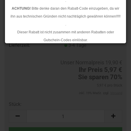
.
ACHTUNG!
Bitte denke daran den Rabatt-Code einzugeben, da wir
ihn aus technischen Gründen nicht nachträglich gewähren können!!!!!
.
Dieser Rabatt ist nicht zusammen mit anderen Rabatten oder
TOP
Art.Nr.:
10197899
Gutschein-Codes einlösbar.
Lieferzeit:
3-4 Tage
.
Ab dem 17.08.2026 versenden wir wieder wie gewohnt. Aufgrund des
Unser Normalpreis 19,90 €
Rückstaus kann es jedoch zu längeren Lieferzeiten kommen.
Ihr Preis 5,97 €
Sie sparen 70%
5,97 € pro Stück
inkl. 19% MwSt. zzgl.
Versand
Stück:
Stück