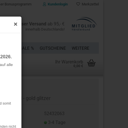
er Bonusprogramm
Kundenlogin
Merkzettel
Kostenloser Versand
ab 95,- €
innerhalb Deutschlands!
ÜCKE
% SALE %
GUTSCHEINE
WEITERE
.2026.
Ihr Warenkorb
uf alle
0,00 €
rstellen
rt vergessen?
hrägband - gold glitzer
d somit
t.Nr.:
52432063
eferzeit:
3-4 Tage
nden nicht