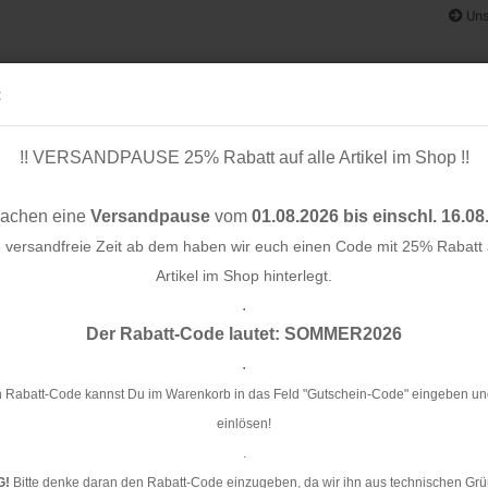
Uns
:
!! VERSANDPAUSE 25% Rabatt auf alle Artikel im Shop !!
& BÄNDER
SCHNITTMUSTER
STOFF-/ NÄHPAKETE
RESTST
machen eine
Versandpause
vom
01.08.2026 bis einschl. 16.08
e versandfreie Zeit ab dem haben wir euch einen Code mit 25% Rabatt a
Artikel im Shop hinterlegt.
.
Konto e
Der Rabatt-Code lautet: SOMMER2026
Passwo
.
Sc
 Rabatt-Code kannst Du im Warenkorb in das Feld "Gutschein-Code" eingeben un
einlösen!
Ar
.
Li
G!
Bitte denke daran den Rabatt-Code einzugeben, da wir ihn aus technischen Grü