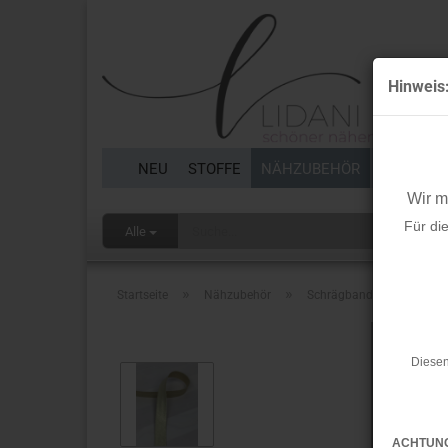
Hinweis
NEU
STOFFE
NÄHZUBEHÖR
BORTEN 
Wir 
Für di
Alle
»
»
Startseite
Nähzubehör
Schrägband - gold glitzer
Diesen
ACHTUN