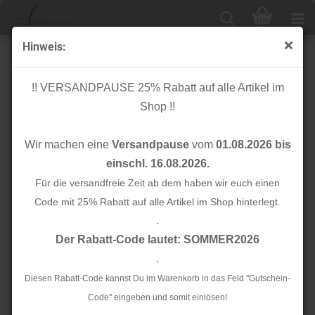
Hinweis:
Schrägband - Crispy Crepe mit TENCEL™ - old rose -
13mm - meetMilk
!! VERSANDPAUSE 25% Rabatt auf alle Artikel im
Shop !!
Wir machen eine
Versandpause
vom
01.08.2026 bis
einschl. 16.08.2026.
Für die versandfreie Zeit ab dem haben wir euch einen
Code mit 25% Rabatt auf alle Artikel im Shop hinterlegt.
.
Der Rabatt-Code lautet: SOMMER2026
.
Diesen Rabatt-Code kannst Du im Warenkorb in das Feld "Gutschein-
Code" eingeben und somit einlösen!