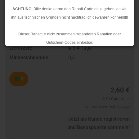
.
ACHTUNG!
Bitte denke daran den Rabatt-Code einzugeben, da wir
ihn aus technischen Gründen nicht nachträglich gewähren können!!!!!
.
Dieser Rabatt ist nicht zusammen mit anderen Rabatten oder
TOP
Art.Nr.:
604310195
Gutschein-Codes einlösbar.
Lieferzeit:
3-4 Tage
.
Mindestabnahme:
0,5
Ab dem 17.08.2026 versenden wir wieder wie gewohnt. Aufgrund des
Rückstaus kann es jedoch zu längeren Lieferzeiten kommen.
3
2,60 €
2,60 € pro Meter
inkl. 19% MwSt. zzgl.
Versand
Jetzt als Kunde registrieren
und Bonuspunkte sammeln!