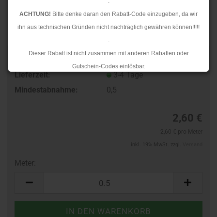
.
ACHTUNG!
Bitte denke daran den Rabatt-Code einzugeben, da wir
ihn aus technischen Gründen nicht nachträglich gewähren können!!!!!
.
Dieser Rabatt ist nicht zusammen mit anderen Rabatten oder
TOP
Art.Nr.:
604310196
Gutschein-Codes einlösbar.
Lieferzeit:
3-4 Tage
.
Mindestabnahme:
0,5
Ab dem 17.08.2026 versenden wir wieder wie gewohnt. Aufgrund des
Rückstaus kann es jedoch zu längeren Lieferzeiten kommen.
2,60 €
2,60 € pro Meter
inkl. 19% MwSt. zzgl.
Versand
Meter:
Meter