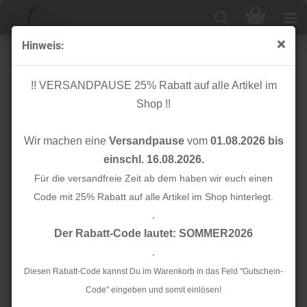
Hinweis:
Schrägband - Crispy Crepe mit TENCEL™ - emerald -
13mm - meetMilk
!! VERSANDPAUSE 25% Rabatt auf alle Artikel im
Shop !!
Wir machen eine
Versandpause
vom
01.08.2026 bis
einschl. 16.08.2026.
Für die versandfreie Zeit ab dem haben wir euch einen
Code mit 25% Rabatt auf alle Artikel im Shop hinterlegt.
.
Der Rabatt-Code lautet: SOMMER2026
.
Diesen Rabatt-Code kannst Du im Warenkorb in das Feld "Gutschein-
Code" eingeben und somit einlösen!