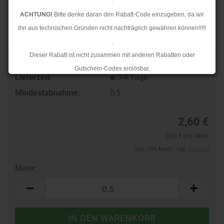
.
ACHTUNG!
Bitte denke daran den Rabatt-Code einzugeben, da wir
ihn aus technischen Gründen nicht nachträglich gewähren können!!!!!
.
Dieser Rabatt ist nicht zusammen mit anderen Rabatten oder
TOP
Art.Nr.:
604310200
Gutschein-Codes einlösbar.
Lieferzeit:
3-4 Tage
.
Mindestabnahme:
0,5
Ab dem 17.08.2026 versenden wir wieder wie gewohnt. Aufgrund des
Rückstaus kann es jedoch zu längeren Lieferzeiten kommen.
2,60 €
2,60 € pro Meter
inkl. 19% MwSt. zzgl.
Versand
Meter:
Meter