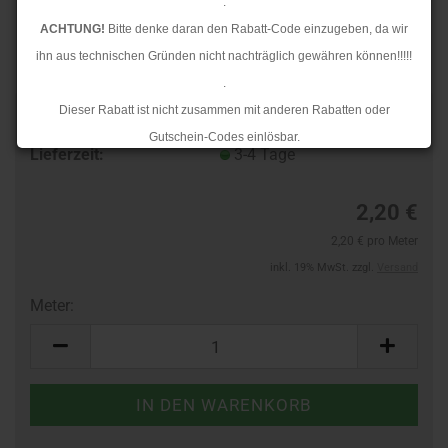
.
ACHTUNG!
Bitte denke daran den Rabatt-Code einzugeben, da wir
ihn aus technischen Gründen nicht nachträglich gewähren können!!!!!
.
Dieser Rabatt ist nicht zusammen mit anderen Rabatten oder
Art.Nr.:
14413867
Gutschein-Codes einlösbar.
Lieferzeit:
3-4 Tage
.
Ab dem 17.08.2026 versenden wir wieder wie gewohnt. Aufgrund des
2,20 €
Rückstaus kann es jedoch zu längeren Lieferzeiten kommen.
2,20 € pro Meter
inkl. 19% MwSt. zzgl.
Versand
Meter:
Meter