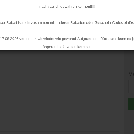
nachträglich gewähren können!!!!!
.
ser Rabatt ist nicht zusammen mit anderen Rabatten oder Gutschein-Codes einlös
.
17.08.2026 versenden wir wieder wie gewohnt. Aufgrund des Rückstaus kann es j
längeren Lieferzeiten kommen.
Me
Me