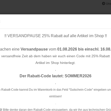
Uns
:
!! VERSANDPAUSE 25% Rabatt auf alle Artikel im Shop !!
& BÄNDER
SCHNITTMUSTER
STOFF-/ NÄHPAKETE
RESTST
machen eine
Versandpause
vom
01.08.2026 bis einschl. 16.08
e versandfreie Zeit ab dem haben wir euch einen Code mit 25% Rabatt a
Artikel im Shop hinterlegt.
.
Konto e
d - offwhite - 25 mm
Der Rabatt-Code lautet: SOMMER2026
Passwo
.
Sa
 Rabatt-Code kannst Du im Warenkorb in das Feld "Gutschein-Code" eingeben un
einlösen!
Ar
.
Li
G!
Bitte denke daran den Rabatt-Code einzugeben, da wir ihn aus technischen Grü