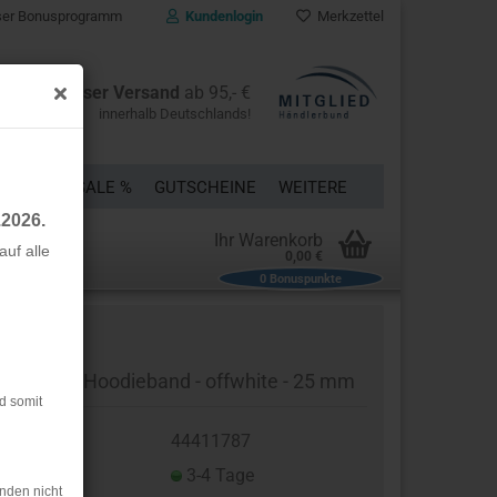
er Bonusprogramm
Kundenlogin
Merkzettel
Kostenloser Versand
ab 95,- €
innerhalb Deutschlands!
ÜCKE
% SALE %
GUTSCHEINE
WEITERE
.2026.
Ihr Warenkorb
uf alle
0,00 €
0
Bonuspunkte
rstellen
rt vergessen?
tinband - Hoodieband - offwhite - 25 mm
d somit
t.Nr.:
44411787
eferzeit:
3-4 Tage
nden nicht