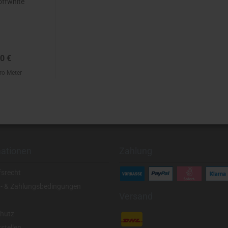
 offwhite
0 €
ro Meter
mationen
Zahlung
fsrecht
- & Zahlungsbedingungen
Versand
hutz
stellen