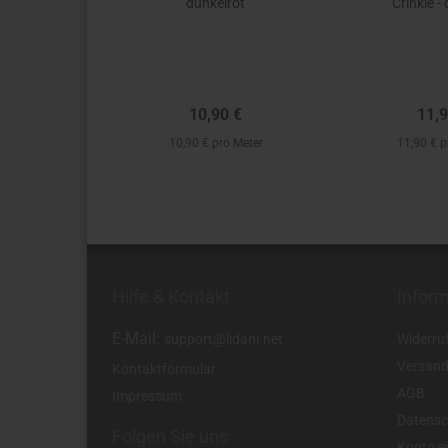
dunkelrot
Crinkle -
10,90 €
11,9
10,90 € pro Meter
11,90 € p
Hilfe & Kontakt
Infor
E-Mail:
support@lidani.net
Widerru
Versand
Kontaktformular
AGB
Impressum
Datensc
Folgen Sie uns
Konto er