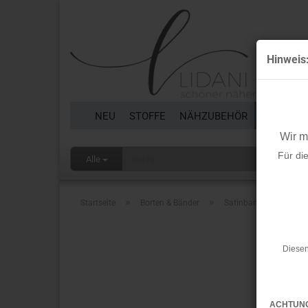
Hinweis
NEU
STOFFE
NÄHZUBEHÖR
BORTEN 
Wir 
Für di
Alle
»
»
Startseite
Borten & Bänder
Satinband - Hoodieban
Diesen
ACHTUN