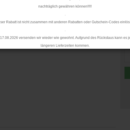
nachträglich gewähren können!!!!!
.
ser Rabatt ist nicht zusammen mit anderen Rabatten oder Gutschein-Codes einlös
.
17.08.2026 versenden wir wieder wie gewohnt. Aufgrund des Rückstaus kann es j
Me
längeren Lieferzeiten kommen.
Me