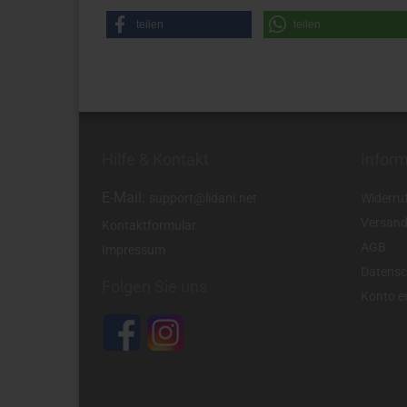
teilen
teilen
Hilfe & Kontakt
Infor
E-Mail:
support@lidani.net
Widerru
Versand
Kontaktformular
AGB
Impressum
Datensc
Folgen Sie uns
Konto er