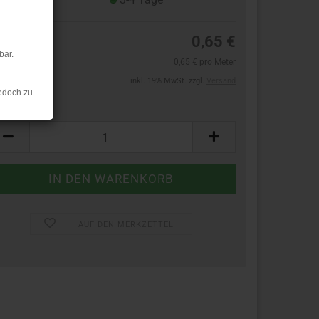
0,65 €
bar.
0,65 € pro Meter
inkl. 19% MwSt. zzgl.
Versand
edoch zu
ter:
ter
AUF DEN MERKZETTEL