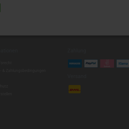
mationen
Zahlung
fsrecht
- & Zahlungsbedingungen
Versand
hutz
stellen