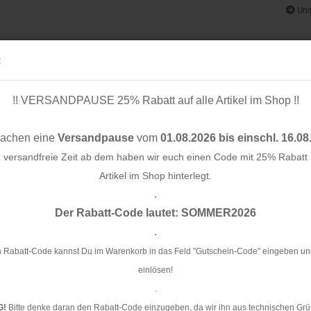
Uns
:
!! VERSANDPAUSE 25% Rabatt auf alle Artikel im Shop !!
& BÄNDER
SCHNITTMUSTER
STOFF-/ NÄHPAKETE
RESTST
machen eine
Versandpause
vom
01.08.2026 bis einschl. 16.08
e versandfreie Zeit ab dem haben wir euch einen Code mit 25% Rabatt a
Artikel im Shop hinterlegt.
.
Konto e
d - neon grün - 25 mm
Der Rabatt-Code lautet: SOMMER2026
Passwo
.
Sa
m
 Rabatt-Code kannst Du im Warenkorb in das Feld "Gutschein-Code" eingeben un
einlösen!
Ar
.
G!
Bitte denke daran den Rabatt-Code einzugeben, da wir ihn aus technischen Grü
Li