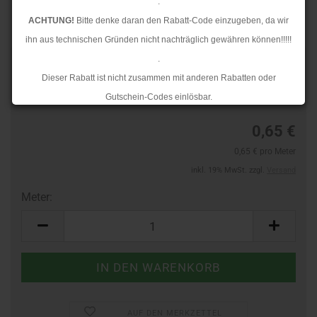
.
ACHTUNG!
Bitte denke daran den Rabatt-Code einzugeben, da wir
ihn aus technischen Gründen nicht nachträglich gewähren können!!!!!
.
Art.Nr.:
44411776
Dieser Rabatt ist nicht zusammen mit anderen Rabatten oder
Lieferzeit:
3-4 Tage
Gutschein-Codes einlösbar.
.
0,65 €
Ab dem 17.08.2026 versenden wir wieder wie gewohnt. Aufgrund des
0,65 € pro Meter
Rückstaus kann es jedoch zu längeren Lieferzeiten kommen.
inkl. 19% MwSt. zzgl.
Versand
Meter:
Meter
AUF DEN MERKZETTEL