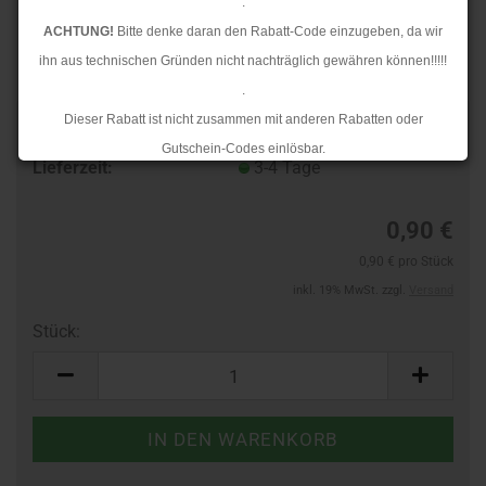
.
ACHTUNG!
Bitte denke daran den Rabatt-Code einzugeben, da wir
ihn aus technischen Gründen nicht nachträglich gewähren können!!!!!
.
Dieser Rabatt ist nicht zusammen mit anderen Rabatten oder
TOP
Art.Nr.:
403812874
Gutschein-Codes einlösbar.
Lieferzeit:
3-4 Tage
.
Ab dem 17.08.2026 versenden wir wieder wie gewohnt. Aufgrund des
0,90 €
Rückstaus kann es jedoch zu längeren Lieferzeiten kommen.
0,90 € pro Stück
inkl. 19% MwSt. zzgl.
Versand
Stück:
Stück