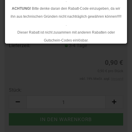
.
ACHTUNG!
Bitte denke daran den Rabatt-Code einzugeben, da wir
ihn aus technischen Gründen nicht nachträglich gewähren können!!!!!
.
Dieser Rabatt ist nicht zusammen mit anderen Rabatten oder
Art.Nr.:
403812873
Gutschein-Codes einlösbar.
Lieferzeit:
3-4 Tage
.
Ab dem 17.08.2026 versenden wir wieder wie gewohnt. Aufgrund des
0,90 €
Rückstaus kann es jedoch zu längeren Lieferzeiten kommen.
0,90 € pro Stück
inkl. 19% MwSt. zzgl.
Versand
Stück:
Stück