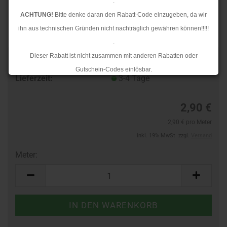
.
ACHTUNG!
Bitte denke daran den Rabatt-Code einzugeben, da wir
ihn aus technischen Gründen nicht nachträglich gewähren können!!!!!
.
Dieser Rabatt ist nicht zusammen mit anderen Rabatten oder
Art.Nr.:
14473868
Gutschein-Codes einlösbar.
Lieferzeit:
3-4 Tage
.
Ab dem 17.08.2026 versenden wir wieder wie gewohnt. Aufgrund des
2,90 €
Rückstaus kann es jedoch zu längeren Lieferzeiten kommen.
2,90 € pro Meter
inkl. 19% MwSt. zzgl.
Versand
Meter:
Meter