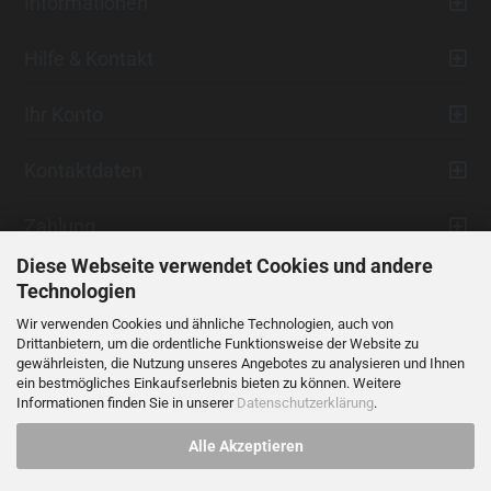
Informationen
Hilfe & Kontakt
Ihr Konto
Kontaktdaten
Zahlung
Diese Webseite verwendet Cookies und andere
Technologien
Wir verwenden Cookies und ähnliche Technologien, auch von
Drittanbietern, um die ordentliche Funktionsweise der Website zu
gewährleisten, die Nutzung unseres Angebotes zu analysieren und Ihnen
ein bestmögliches Einkaufserlebnis bieten zu können. Weitere
Vertrag widerrufen
Informationen finden Sie in unserer
Datenschutzerklärung
.
Alle Akzeptieren
Alle Preise verstehen sich inklusive der gesetzlichen Mehrwertsteuer,
soweit nicht anders gekennzeichnet.