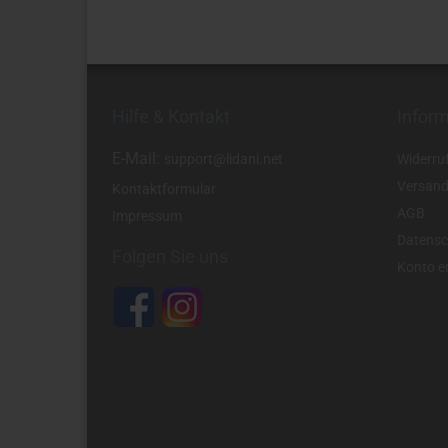
Hilfe & Kontakt
Infor
E-Mail:
support@lidani.net
Widerru
Versand
Kontaktformular
AGB
Impressum
Datensc
Folgen Sie uns
Konto er