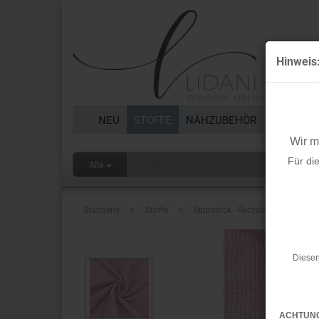
Hinweis
NEU
STOFFE
NÄHZUBEHÖR
BORTEN 
Wir 
Für di
Alle
»
»
Startseite
Stoffe
Rippstrick - Recycled Cotton - lig
Diesen
ACHTUN