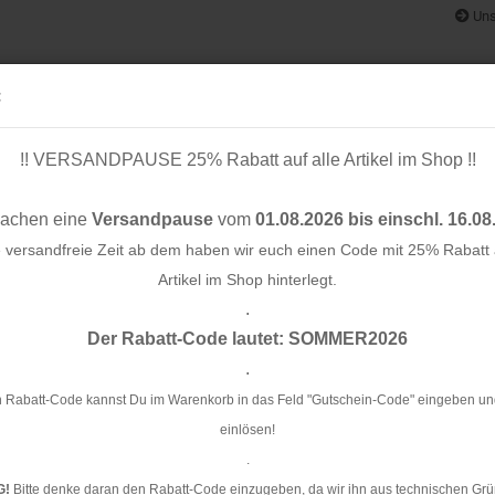
Uns
:
!! VERSANDPAUSE 25% Rabatt auf alle Artikel im Shop !!
& BÄNDER
SCHNITTMUSTER
STOFF-/ NÄHPAKETE
RESTST
machen eine
Versandpause
vom
01.08.2026 bis einschl. 16.08
e versandfreie Zeit ab dem haben wir euch einen Code mit 25% Rabatt a
Artikel im Shop hinterlegt.
.
Konto e
ht rose
Der Rabatt-Code lautet: SOMMER2026
Passwo
.
Ri
 Rabatt-Code kannst Du im Warenkorb in das Feld "Gutschein-Code" eingeben un
einlösen!
Ar
.
Li
G!
Bitte denke daran den Rabatt-Code einzugeben, da wir ihn aus technischen Grü