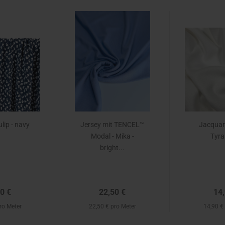
ulip - navy
Jersey mit TENCEL™
Jacquar
Modal - Mika -
Tyra
bright...
0 €
22,50 €
14,
ro Meter
22,50 € pro Meter
14,90 €