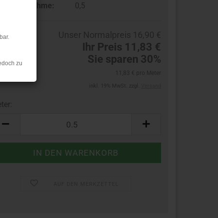
ndestabnahme:
0,5
Unser Normalpreis 16,90 €
bar.
Ihr Preis 11,83 €
Sie sparen 30%
edoch zu
11,83 € pro Meter
inkl. 19% MwSt. zzgl.
Versand
ter:
ter
AUF DEN MERKZETTEL