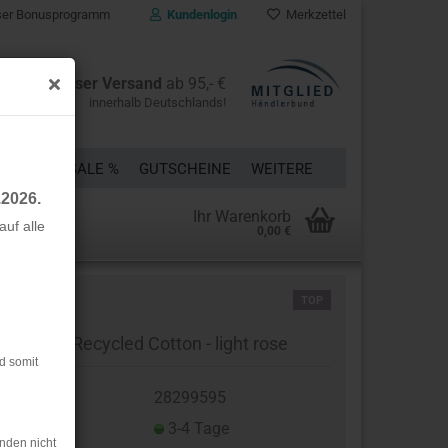
er Bonusprogramm
Kundenlogin
Merkzettel
Kostenloser Versand
ab 95,- €
innerhalb Deutschlands!
ÜCKE
% SALE %
GUTSCHEINE
WEITERE
.2026.
Ihr Warenkorb
uf alle
0,00 €
rstellen
TOP
rt vergessen?
ppstrick - Recycled Cotton - light rose
d somit
t.Nr.:
28299595
eferzeit:
3-4 Tage
nden nicht