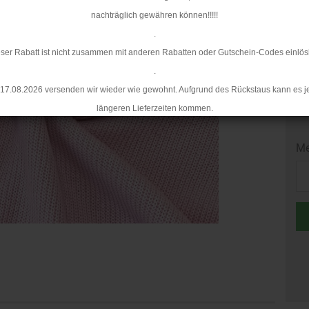
Mi
nachträglich gewähren können!!!!!
.
ser Rabatt ist nicht zusammen mit anderen Rabatten oder Gutschein-Codes einlös
.
17.08.2026 versenden wir wieder wie gewohnt. Aufgrund des Rückstaus kann es j
längeren Lieferzeiten kommen.
Me
Me