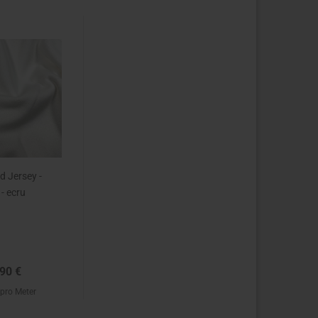
d Jersey -
 - ecru
90 €
 pro Meter