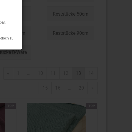
70 %
Reststücke 50cm
bar.
stücke 80cm
Reststücke 90cm
edoch zu
tücke B-Ware
«
1
...
10
11
12
13
14
15
16
...
20
»
TOP
TOP