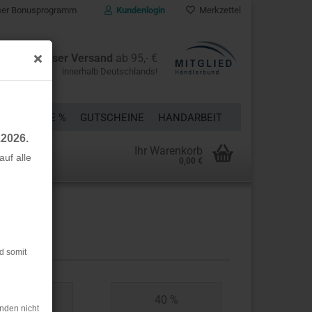
er Bonusprogramm
Kundenlogin
Merkzettel
Kostenloser Versand
ab 95,- €
innerhalb Deutschlands!
E
% SALE %
GUTSCHEINE
HANDARBEIT
.2026.
Ihr Warenkorb
uf alle
0,00 €
rstellen
rt vergessen?
d somit
30 %
40 %
nden nicht