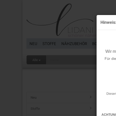
Hinweis
NEU
STOFFE
NÄHZUBEHÖR
BORTEN & B
Wir 
PAPIER
Für di
Alle
Startseit
Rests
Diesen
Neu
Stoffe
ACHTUN