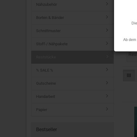
Nähzubehör
Borten & Bänder
Die
Schnittmuster
R
Ab dem 
Stoff-/ Nähpakete
Res
Reststücke
% SALE %
Gutscheine
Handarbeit
Papier
Bestseller