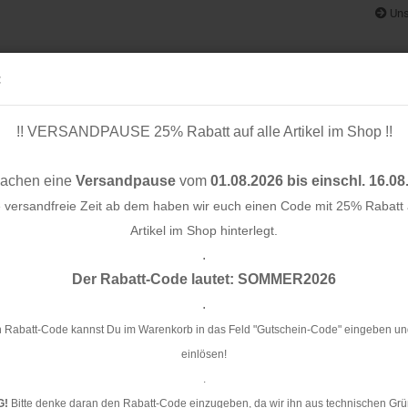
Uns
:
!! VERSANDPAUSE 25% Rabatt auf alle Artikel im Shop !!
ÄNDER
SCHNITTMUSTER
STOFF-/ NÄHPAKETE
RESTSTÜCK
machen eine
Versandpause
vom
01.08.2026 bis einschl. 16.08
e versandfreie Zeit ab dem haben wir euch einen Code mit 25% Rabatt a
Artikel im Shop hinterlegt.
.
»
Konto e
e
Reststücke
Der Rabatt-Code lautet: SOMMER2026
Passwo
.
tücke
 Rabatt-Code kannst Du im Warenkorb in das Feld "Gutschein-Code" eingeben un
einlösen!
.
20 %
25 %
G!
Bitte denke daran den Rabatt-Code einzugeben, da wir ihn aus technischen Grü