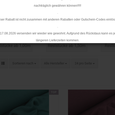
nachträglich gewähren können!!!!!
50 %
60%
.
ser Rabatt ist nicht zusammen mit anderen Rabatten oder Gutschein-Codes einlös
.
eststücke 60cm
Reststücke 70cm
Rest
17.08.2026 versenden wir wieder wie gewohnt. Aufgrund des Rückstaus kann es j
längeren Lieferzeiten kommen.
tstücke ab 1,00m
Reststücke ab 1,50m
Rests
Sortieren nach
Alle Hersteller
24 pro Seite
TOP