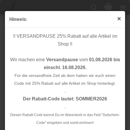
Hinweis:
RESTSTÜCK 90cm !!! - Bio Jacquard - Power - Col. 02 -
Life Loves You - Hamburger Liebe - Albstoffe
!! VERSANDPAUSE 25% Rabatt auf alle Artikel im
Shop !!
Wir machen eine
Versandpause
vom
01.08.2026 bis
einschl. 16.08.2026.
Für die versandfreie Zeit ab dem haben wir euch einen
Code mit 25% Rabatt auf alle Artikel im Shop hinterlegt.
.
Der Rabatt-Code lautet: SOMMER2026
.
Diesen Rabatt-Code kannst Du im Warenkorb in das Feld "Gutschein-
Code" eingeben und somit einlösen!