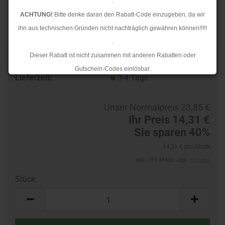
.
ACHTUNG!
Bitte denke daran den Rabatt-Code einzugeben, da wir
ihn aus technischen Gründen nicht nachträglich gewähren können!!!!!
.
Dieser Rabatt ist nicht zusammen mit anderen Rabatten oder
TOP
Art.Nr.:
10186213-R
Gutschein-Codes einlösbar.
Lieferzeit:
3-4 Tage
.
Ab dem 17.08.2026 versenden wir wieder wie gewohnt. Aufgrund des
Unser Normalpreis 23,85 €
Rückstaus kann es jedoch zu längeren Lieferzeiten kommen.
Ihr Preis 14,31 €
Sie sparen 40%
14,31 € pro Stück
inkl. 19% MwSt. zzgl.
Versand
Stück:
Stück