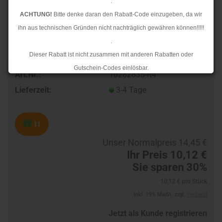
.
ACHTUNG!
Bitte denke daran den Rabatt-Code einzugeben, da wir
ihn aus technischen Gründen nicht nachträglich gewähren können!!!!!
.
Dieser Rabatt ist nicht zusammen mit anderen Rabatten oder
Gutschein-Codes einlösbar.
Art.Nr.:
10282835-R4
.
Lieferzeit:
3-4 Tage
Ab dem 17.08.2026 versenden wir wieder wie gewohnt. Aufgrund des
Rückstaus kann es jedoch zu längeren Lieferzeiten kommen.
11
Unser Normalpreis 14,45 €
Ihr Preis 10,12 €
Sie sparen 30%
10,12 € pro Stück
inkl. 19% MwSt. zzgl.
Versand
Jetzt als Kunde registrieren