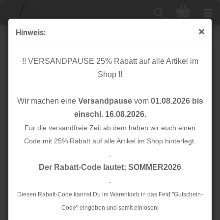
Hinweis:
RESTSTÜCK 50cm !!! - Bio Jacquard Stepper - Knit
Step - carbon-mélange/weiß - Check Point - Hamburger
!! VERSANDPAUSE 25% Rabatt auf alle Artikel im
Liebe
Shop !!
Wir machen eine
Versandpause
vom
01.08.2026 bis
einschl. 16.08.2026.
Für die versandfreie Zeit ab dem haben wir euch einen
Code mit 25% Rabatt auf alle Artikel im Shop hinterlegt.
.
Der Rabatt-Code lautet: SOMMER2026
.
Diesen Rabatt-Code kannst Du im Warenkorb in das Feld "Gutschein-
Code" eingeben und somit einlösen!