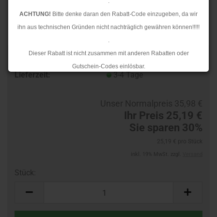
.
ACHTUNG!
Bitte denke daran den Rabatt-Code einzugeben, da wir
ihn aus technischen Gründen nicht nachträglich gewähren können!!!!!
.
Dieser Rabatt ist nicht zusammen mit anderen Rabatten oder
TOP
Art.Nr.:
32276340-R
Gutschein-Codes einlösbar.
Lieferzeit:
3-4 Tage
.
Ab dem 17.08.2026 versenden wir wieder wie gewohnt. Aufgrund des
Unser Normalpreis 35,98 €
Rückstaus kann es jedoch zu längeren Lieferzeiten kommen.
Ihr Preis 25,19 €
Sie sparen 30%
25,19 € pro Stück
inkl. 19% MwSt. zzgl.
Versand
Stück:
Stück