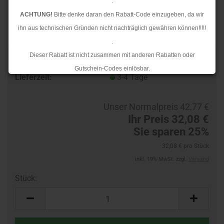
.
ACHTUNG!
Bitte denke daran den Rabatt-Code einzugeben, da wir
ihn aus technischen Gründen nicht nachträglich gewähren können!!!!!
.
Dieser Rabatt ist nicht zusammen mit anderen Rabatten oder
TOP
Art.Nr.:
32292460-R
Gutschein-Codes einlösbar.
Lieferzeit:
3-4 Tage
.
Ab dem 17.08.2026 versenden wir wieder wie gewohnt. Aufgrund des
Unser Normalpreis 42,77 €
Rückstaus kann es jedoch zu längeren Lieferzeiten kommen.
Ihr Preis 32,08 €
Sie sparen 25%
32,08 € pro Stück
inkl. 19% MwSt. zzgl.
Versand
Stück:
Stück