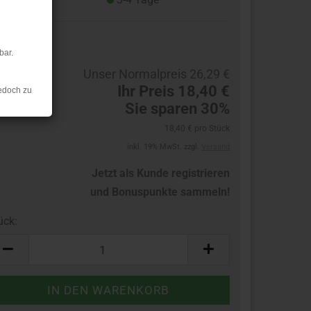
19
bar.
Unser Normalpreis 26,29 €
Ihr Preis 18,40 €
edoch zu
Sie sparen 30%
18,40 € pro Stück
inkl. 19% MwSt. zzgl.
Versand
Jetzt als Kunde registrieren
und Bonuspunkte sammeln!
ück:
ück