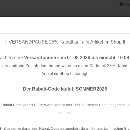
Uns
:
!! VERSANDPAUSE 25% Rabatt auf alle Artikel im Shop !!
& BÄNDER
SCHNITTMUSTER
STOFF-/ NÄHPAKETE
RESTST
machen eine
Versandpause
vom
01.08.2026 bis einschl. 16.08
e versandfreie Zeit ab dem haben wir euch einen Code mit 25% Rabatt a
Artikel im Shop hinterlegt.
.
»
Konto e
RESTSTÜCK 1,10m !!! - Viskose Strick - gerippt - hellblau
Der Rabatt-Code lautet: SOMMER2026
Passwo
.
RE
ge
 Rabatt-Code kannst Du im Warenkorb in das Feld "Gutschein-Code" eingeben un
einlösen!
Ar
.
G!
Bitte denke daran den Rabatt-Code einzugeben, da wir ihn aus technischen Grü
Li