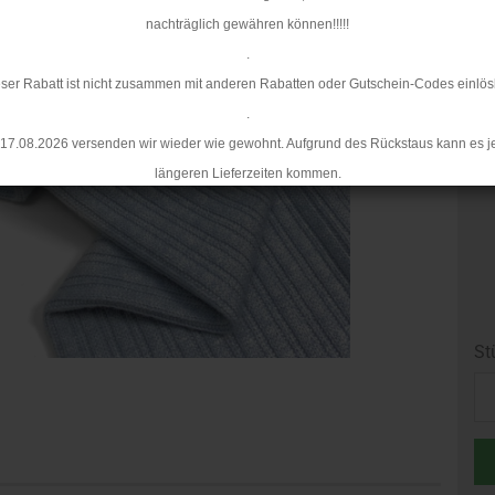
nachträglich gewähren können!!!!!
.
ser Rabatt ist nicht zusammen mit anderen Rabatten oder Gutschein-Codes einlös
.
17.08.2026 versenden wir wieder wie gewohnt. Aufgrund des Rückstaus kann es j
längeren Lieferzeiten kommen.
St
St