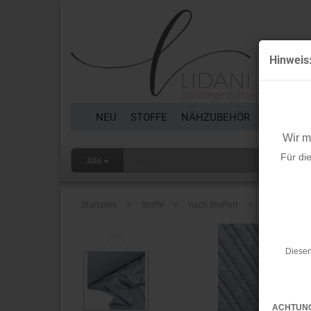
Hinweis
NEU
STOFFE
NÄHZUBEHÖR
BORTEN 
Wir 
Für di
Alle
»
»
»
Startseite
Stoffe
nach Stoffart
Reststücke
Diesen
ACHTUN