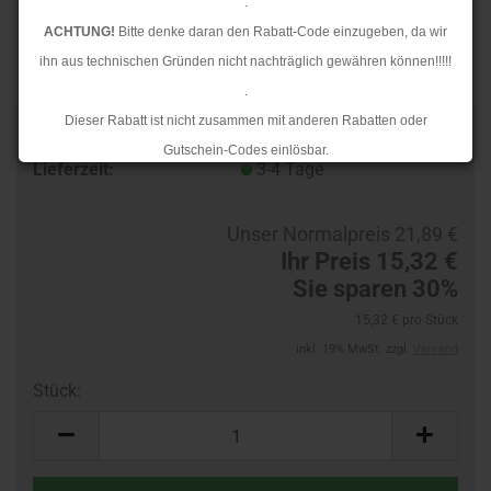
.
ACHTUNG!
Bitte denke daran den Rabatt-Code einzugeben, da wir
ihn aus technischen Gründen nicht nachträglich gewähren können!!!!!
.
Dieser Rabatt ist nicht zusammen mit anderen Rabatten oder
TOP
Art.Nr.:
883210978-R
Gutschein-Codes einlösbar.
Lieferzeit:
3-4 Tage
.
Ab dem 17.08.2026 versenden wir wieder wie gewohnt. Aufgrund des
Unser Normalpreis 21,89 €
Rückstaus kann es jedoch zu längeren Lieferzeiten kommen.
Ihr Preis 15,32 €
Sie sparen 30%
15,32 € pro Stück
inkl. 19% MwSt. zzgl.
Versand
Stück:
Stück