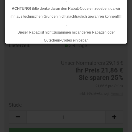
.
ACHTUNG!
Bitte denke daran den Rabatt-Code einzugeben, da wir
ihn aus technischen Gründen nicht nachträglich gewähren können!!!!!
.
Dieser Rabatt ist nicht zusammen mit anderen Rabatten oder
TOP
Art.Nr.:
90327272-R
Gutschein-Codes einlösbar.
Lieferzeit:
3-4 Tage
.
Ab dem 17.08.2026 versenden wir wieder wie gewohnt. Aufgrund des
Unser Normalpreis 29,15 €
Rückstaus kann es jedoch zu längeren Lieferzeiten kommen.
Ihr Preis 21,86 €
Sie sparen 25%
21,86 € pro Stück
inkl. 19% MwSt. zzgl.
Versand
Stück:
Stück