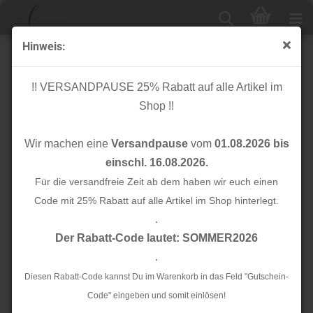
Hinweis:
RESTSTÜCK 1,10m !!! - Stretch Twill mit TENCEL™ -
warm sand - meetMilk
!! VERSANDPAUSE 25% Rabatt auf alle Artikel im
Shop !!
Wir machen eine
Versandpause
vom
01.08.2026 bis
einschl. 16.08.2026.
Für die versandfreie Zeit ab dem haben wir euch einen
Code mit 25% Rabatt auf alle Artikel im Shop hinterlegt.
.
Der Rabatt-Code lautet: SOMMER2026
.
Diesen Rabatt-Code kannst Du im Warenkorb in das Feld "Gutschein-
Code" eingeben und somit einlösen!