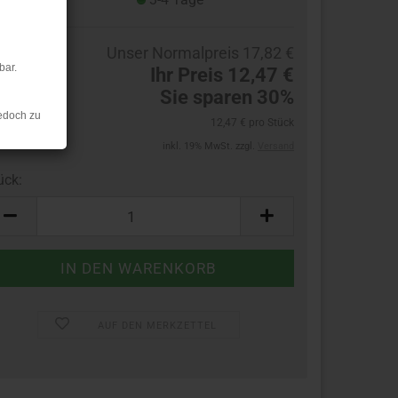
Unser Normalpreis 17,82 €
bar.
Ihr Preis 12,47 €
Sie sparen 30%
edoch zu
12,47 € pro Stück
inkl. 19% MwSt. zzgl.
Versand
ück:
ück
AUF DEN MERKZETTEL