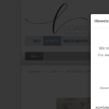
Hinweis
NEU
STOFFE
NÄHZUBEHÖR
BORTEN 
Wir 
Für di
Alle
»
»
Startseite
Stoffe
RESTSTÜCK 1,10m !!! - Bio Mussel
Diesen
ACHTUN