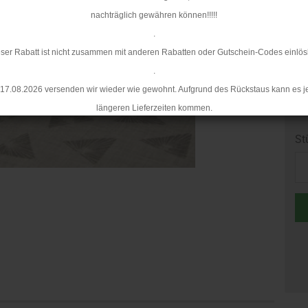
nachträglich gewähren können!!!!!
.
ser Rabatt ist nicht zusammen mit anderen Rabatten oder Gutschein-Codes einlös
.
17.08.2026 versenden wir wieder wie gewohnt. Aufgrund des Rückstaus kann es j
längeren Lieferzeiten kommen.
St
St