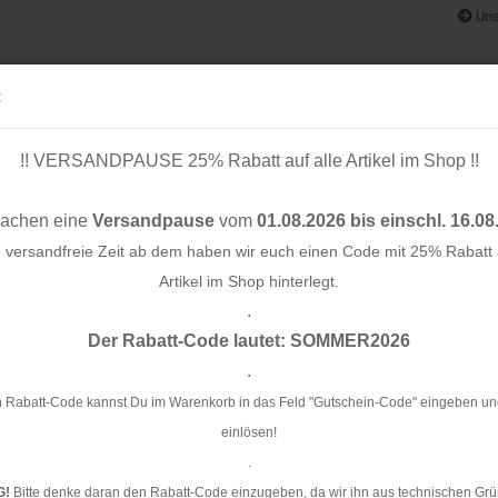
Uns
:
!! VERSANDPAUSE 25% Rabatt auf alle Artikel im Shop !!
& BÄNDER
SCHNITTMUSTER
STOFF-/ NÄHPAKETE
RESTST
machen eine
Versandpause
vom
01.08.2026 bis einschl. 16.08
e versandfreie Zeit ab dem haben wir euch einen Code mit 25% Rabatt a
Artikel im Shop hinterlegt.
.
Konto e
in - melange print hellgrau
Der Rabatt-Code lautet: SOMMER2026
Passwo
.
RE
me
 Rabatt-Code kannst Du im Warenkorb in das Feld "Gutschein-Code" eingeben un
einlösen!
Ar
.
G!
Bitte denke daran den Rabatt-Code einzugeben, da wir ihn aus technischen Grü
Li