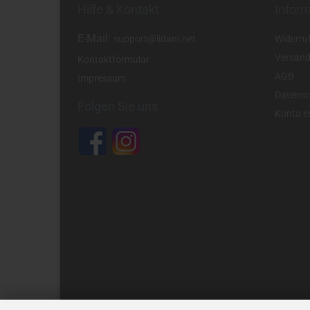
Hilfe & Kontakt
Infor
E-Mail:
support@lidani.net
Widerru
Versand
Kontaktformular
AGB
Impressum
Datensc
Folgen Sie uns
Konto er