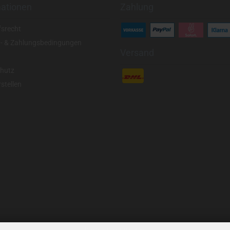
mationen
Zahlung
fsrecht
- & Zahlungsbedingungen
Versand
hutz
stellen