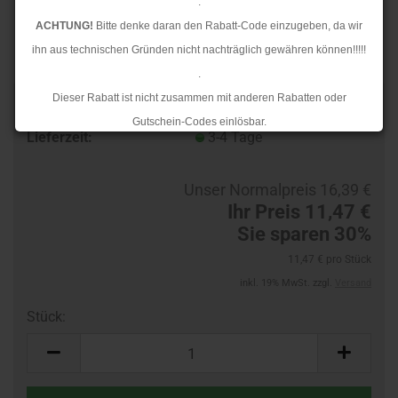
.
ACHTUNG!
Bitte denke daran den Rabatt-Code einzugeben, da wir
ihn aus technischen Gründen nicht nachträglich gewähren können!!!!!
.
Dieser Rabatt ist nicht zusammen mit anderen Rabatten oder
TOP
Art.Nr.:
282110444-R1
Gutschein-Codes einlösbar.
Lieferzeit:
3-4 Tage
.
Ab dem 17.08.2026 versenden wir wieder wie gewohnt. Aufgrund des
Unser Normalpreis 16,39 €
Rückstaus kann es jedoch zu längeren Lieferzeiten kommen.
Ihr Preis 11,47 €
Sie sparen 30%
11,47 € pro Stück
inkl. 19% MwSt. zzgl.
Versand
Stück:
Stück