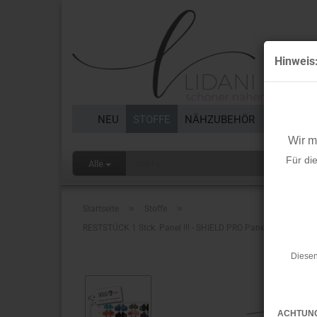
Hinweis
NEU
STOFFE
NÄHZUBEHÖR
BORTEN 
Wir 
Für di
Alle
»
»
Startseite
Stoffe
RESTSTÜCK 1 Stck. Panel !!! - SHIELD PRO Panel - STATEMENT
Diesen
ACHTUN