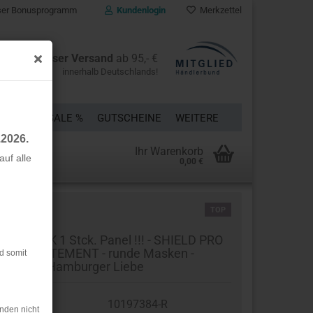
er Bonusprogramm
Kundenlogin
Merkzettel
Kostenloser Versand
ab 95,- €
innerhalb Deutschlands!
ÜCKE
% SALE %
GUTSCHEINE
WEITERE
.2026.
Ihr Warenkorb
uf alle
0,00 €
rstellen
TOP
rt vergessen?
STSTÜCK 1 Stck. Panel !!! - SHIELD PRO
nel - STATEMENT - runde Masken -
d somit
bstoffe - Hamburger Liebe
t.Nr.:
10197384-R
nden nicht