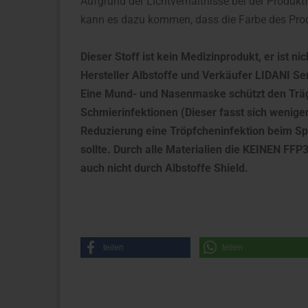
Aufgrund der Lichtverhältnisse bei der Produkt
kann es dazu kommen, dass die Farbe des Prod
Dieser Stoff ist kein Medizinprodukt, er ist nic
Hersteller Albstoffe und Verkäufer LIDANI 
Eine Mund- und Nasenmaske schützt den Träg
Schmierinfektionen (Dieser fasst sich weniger
Reduzierung eine Tröpfcheninfektion beim Spr
sollte. Durch alle Materialien die KEINEN FFP3
auch nicht durch Albstoffe Shield.
teilen
teilen