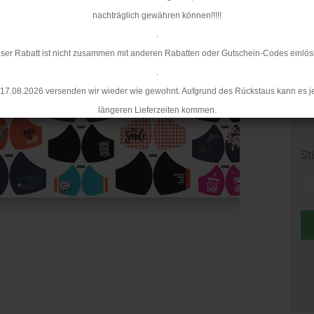
Li
nachträglich gewähren können!!!!!
.
ser Rabatt ist nicht zusammen mit anderen Rabatten oder Gutschein-Codes einlös
.
17.08.2026 versenden wir wieder wie gewohnt. Aufgrund des Rückstaus kann es j
längeren Lieferzeiten kommen.
St
St