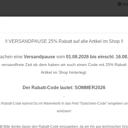
Uns
:
!! VERSANDPAUSE 25% Rabatt auf alle Artikel im Shop !!
& BÄNDER
SCHNITTMUSTER
STOFF-/ NÄHPAKETE
RESTST
machen eine
Versandpause
vom
01.08.2026 bis einschl. 16.08
e versandfreie Zeit ab dem haben wir euch einen Code mit 25% Rabatt a
Artikel im Shop hinterlegt.
.
Konto e
Der Rabatt-Code lautet: SOMMER2026
 - runde Masken - Albstoffe - Hamburger Liebe
Passwo
.
RE
Pa
 Rabatt-Code kannst Du im Warenkorb in das Feld "Gutschein-Code" eingeben un
Al
einlösen!
.
Ar
G!
Bitte denke daran den Rabatt-Code einzugeben, da wir ihn aus technischen Grü