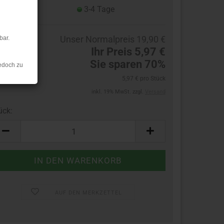
eferzeit:
3-4 Tage
Unser Normalpreis 19,90 €
bar.
Ihr Preis 5,97 €
Sie sparen 70%
edoch zu
5,97 € pro Stück
inkl. 19% MwSt. zzgl.
Versand
ück:
ück
AUF DEN MERKZETTEL