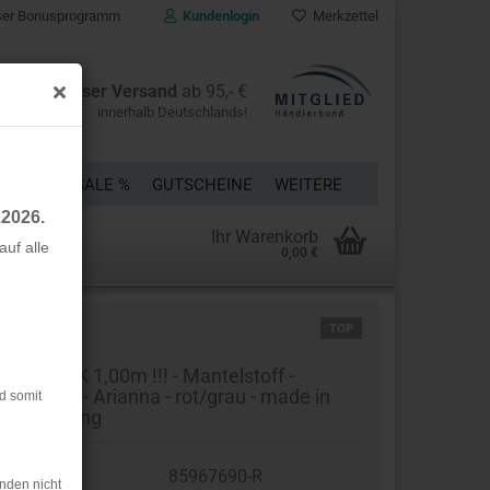
er Bonusprogramm
Kundenlogin
Merkzettel
Kostenloser Versand
ab 95,- €
innerhalb Deutschlands!
ÜCKE
% SALE %
GUTSCHEINE
WEITERE
.2026.
Ihr Warenkorb
uf alle
0,00 €
rstellen
TOP
rt vergessen?
STSTÜCK 1,00m !!! - Mantelstoff -
ubleface - Arianna - rot/grau - made in
d somit
aly - Swafing
t.Nr.:
85967690-R
nden nicht