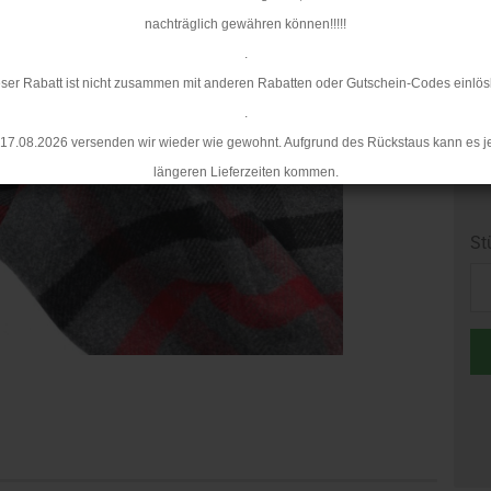
Li
nachträglich gewähren können!!!!!
.
ser Rabatt ist nicht zusammen mit anderen Rabatten oder Gutschein-Codes einlös
.
17.08.2026 versenden wir wieder wie gewohnt. Aufgrund des Rückstaus kann es j
längeren Lieferzeiten kommen.
St
St