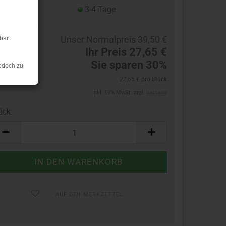
eferzeit:
3-4 Tage
Unser Normalpreis 39,50 €
bar.
Ihr Preis 27,65 €
Sie sparen 30%
edoch zu
27,65 € pro Stück
inkl. 19% MwSt. zzgl.
Versand
ück:
ück
AUF DEN MERKZETTEL