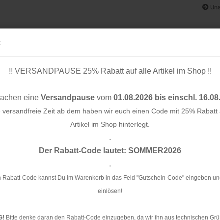
Uns
:
!! VERSANDPAUSE 25% Rabatt auf alle Artikel im Shop !!
& BÄNDER
SCHNITTMUSTER
STOFF-/ NÄHPAKETE
RESTST
machen eine
Versandpause
vom
01.08.2026 bis einschl. 16.08
e versandfreie Zeit ab dem haben wir euch einen Code mit 25% Rabatt a
Artikel im Shop hinterlegt.
.
Konto e
 - Doubleface - Arianna - rot/grau - made in Italy - Swafing
Der Rabatt-Code lautet: SOMMER2026
Passwo
.
RE
Do
 Rabatt-Code kannst Du im Warenkorb in das Feld "Gutschein-Code" eingeben un
It
einlösen!
.
Ar
G!
Bitte denke daran den Rabatt-Code einzugeben, da wir ihn aus technischen Grü