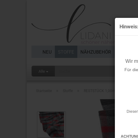
Hinweis
NEU
STOFFE
NÄHZUBEHÖR
BORTEN 
Wir 
Für di
Alle
»
»
Startseite
Stoffe
RESTSTÜCK 1,00m !!! - Mantelstoff
Diesen
ACHTUN