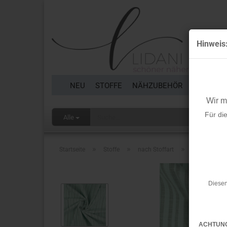
Hinweis
NEU
STOFFE
NÄHZUBEHÖR
BORTEN 
Wir 
Für di
Alle
»
»
»
Startseite
Stoffe
nach Stoffart
Reststücke
Diesen
ACHTUN