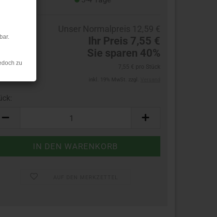
Unser Normalpreis 12,59 €
bar.
Ihr Preis 7,55 €
Sie sparen 40%
edoch zu
7,55 € pro Stück
inkl. 19% MwSt. zzgl.
Versand
ück:
ück
AUF DEN MERKZETTEL