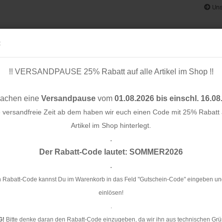
Uns
:
!! VERSANDPAUSE 25% Rabatt auf alle Artikel im Shop !!
& BÄNDER
SCHNITTMUSTER
STOFF-/ NÄHPAKETE
RESTST
machen eine
Versandpause
vom
01.08.2026 bis einschl. 16.08
e versandfreie Zeit ab dem haben wir euch einen Code mit 25% Rabatt a
Artikel im Shop hinterlegt.
.
»
Konto e
RESTSTÜCK 0,9m !!! - Baumwolle - Streifen - mint - Little Darling
Der Rabatt-Code lautet: SOMMER2026
Passwo
.
RE
mi
 Rabatt-Code kannst Du im Warenkorb in das Feld "Gutschein-Code" eingeben un
einlösen!
Ar
.
G!
Bitte denke daran den Rabatt-Code einzugeben, da wir ihn aus technischen Grü
Li