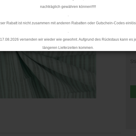
nachträglich gewähren können!!!!!
.
ser Rabatt ist nicht zusammen mit anderen Rabatten oder Gutschein-Codes einlös
.
17.08.2026 versenden wir wieder wie gewohnt. Aufgrund des Rückstaus kann es j
längeren Lieferzeiten kommen.
St
St