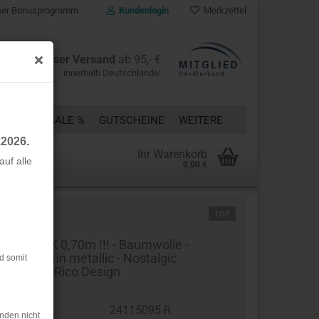
er Bonusprogramm
Kundenlogin
Merkzettel
Kostenloser Versand
ab 95,- €
innerhalb Deutschlands!
ÜCKE
% SALE %
GUTSCHEINE
WEITERE
.2026.
Ihr Warenkorb
uf alle
0,00 €
rstellen
TOP
rt vergessen?
STSTÜCK 0,70m !!! - Baumwolle -
reifen - grün metallic - Nostalgic
d somit
ristmas - Rico Design
t.Nr.:
24115095-R
nden nicht