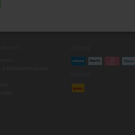
mationen
Zahlung
fsrecht
- & Zahlungsbedingungen
Versand
hutz
stellen