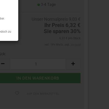
eferzeit:
3-4 Tage
Unser Normalpreis 9,03 €
bar.
Ihr Preis 6,32 €
Sie sparen 30%
edoch zu
6,32 € pro Stück
inkl. 19% MwSt. zzgl.
Versand
ück:
ück
AUF DEN MERKZETTEL