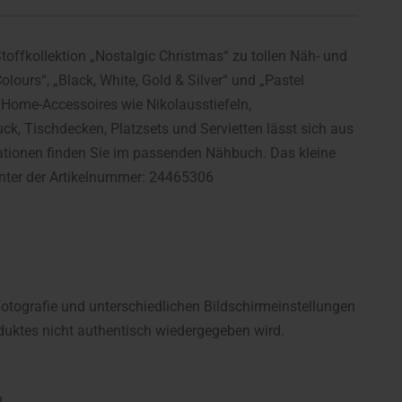
offkollektion „Nostalgic Christmas“ zu tollen Näh- und
lours“, „Black, White, Gold & Silver“ und „Pastel
Home-Accessoires wie Nikolausstiefeln,
, Tischdecken, Platzsets und Servietten lässt sich aus
ationen finden Sie im passenden Nähbuch. Das kleine
unter der Artikelnummer: 24465306
fotografie und unterschiedlichen Bildschirmeinstellungen
uktes nicht authentisch wiedergegeben wird.