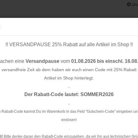
Uns
:
!! VERSANDPAUSE 25% Rabatt auf alle Artikel im Shop !!
& BÄNDER
SCHNITTMUSTER
STOFF-/ NÄHPAKETE
RESTST
machen eine
Versandpause
vom
01.08.2026 bis einschl. 16.08
e versandfreie Zeit ab dem haben wir euch einen Code mit 25% Rabatt a
Artikel im Shop hinterlegt.
.
»
Konto e
Der Rabatt-Code lautet: SOMMER2026
Nostalgic Christmas - Rico Design
Passwo
.
RE
St
 Rabatt-Code kannst Du im Warenkorb in das Feld "Gutschein-Code" eingeben un
Ch
einlösen!
.
Ar
G!
Bitte denke daran den Rabatt-Code einzugeben, da wir ihn aus technischen Grü