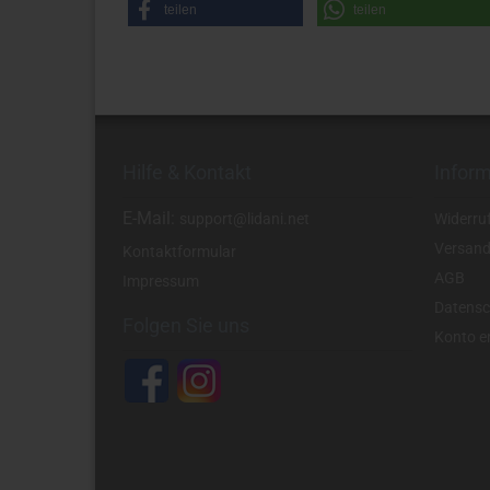
teilen
teilen
Hilfe & Kontakt
Infor
E-Mail:
support@lidani.net
Widerru
Versand
Kontaktformular
AGB
Impressum
Datensc
Folgen Sie uns
Konto er