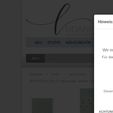
Hinweis
NEU
STOFFE
NÄHZUBEHÖR
BORTEN 
Wir 
Für di
Alle
»
»
»
Startseite
Stoffe
nach Stoffart
Reststücke
RESTSTÜCK 0,70m !!! - Baumwolle - Streifen - grün metallic - 
Diesen
ACHTUN