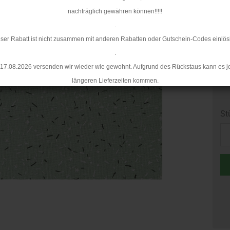
Li
nachträglich gewähren können!!!!!
.
ser Rabatt ist nicht zusammen mit anderen Rabatten oder Gutschein-Codes einlös
.
17.08.2026 versenden wir wieder wie gewohnt. Aufgrund des Rückstaus kann es j
längeren Lieferzeiten kommen.
St
St