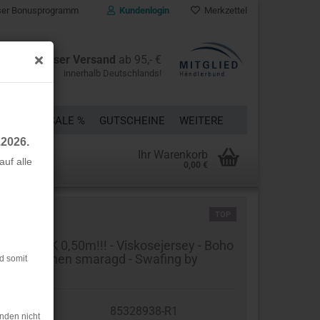
er Bonusprogramm
Kundenlogin
Merkzettel
Kostenloser Versand
ab 95,- €
innerhalb Deutschlands!
ÜCKE
% SALE %
GUTSCHEINE
WEITERE
.2026.
Ihr Warenkorb
uf alle
0,00 €
rstellen
TOP
rt vergessen?
STSTÜCK 0,50m!!! - Viskosejersey - Boho
avo - Blumen smaragd - Swafing by
d somit
lijou
t.Nr.:
85328938-R1
nden nicht