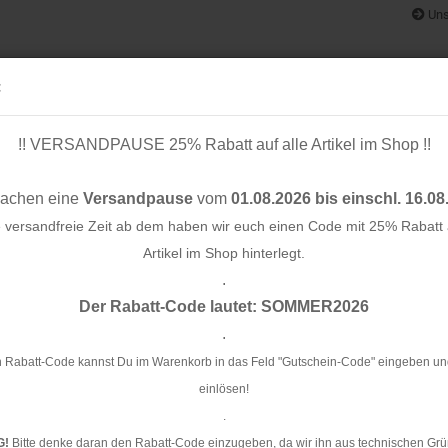
Uns
:
!! VERSANDPAUSE 25% Rabatt auf alle Artikel im Shop !!
& BÄNDER
SCHNITTMUSTER
STOFF-/ NÄHPAKETE
RESTST
machen eine
Versandpause
vom
01.08.2026 bis einschl. 16.08
e versandfreie Zeit ab dem haben wir euch einen Code mit 25% Rabatt a
Artikel im Shop hinterlegt.
.
»
Konto e
Der Rabatt-Code lautet: SOMMER2026
aragd - Swafing by Jolijou
Passwo
.
RE
Br
 Rabatt-Code kannst Du im Warenkorb in das Feld "Gutschein-Code" eingeben un
Jo
einlösen!
.
Ar
G!
Bitte denke daran den Rabatt-Code einzugeben, da wir ihn aus technischen Grü