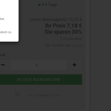
eferzeit:
3-4 Tage
Unser Normalpreis 10,25 €
bar.
Ihr Preis 7,18 €
Sie sparen 30%
edoch zu
7,18 € pro Stück
inkl. 19% MwSt. zzgl.
Versand
ück:
ück
AUF DEN MERKZETTEL