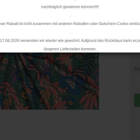
Li
nachträglich gewähren können!!!!!
.
ser Rabatt ist nicht zusammen mit anderen Rabatten oder Gutschein-Codes einlös
.
17.08.2026 versenden wir wieder wie gewohnt. Aufgrund des Rückstaus kann es j
längeren Lieferzeiten kommen.
St
St