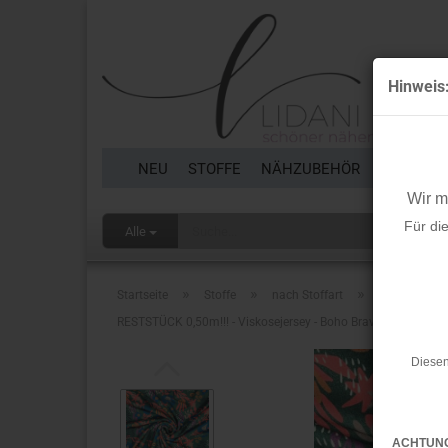
Hinweis
NEU
STOFFE
NÄHZUBEHÖR
BORTEN 
Wir 
Für di
Alle
»
»
»
Startseite
Stoffe
nach Stoffart
Reststücke
RESTSTÜCK 0,50m!!! - Viskosejersey - Boho Bravo - Blumen sm
Diesen
ACHTUN