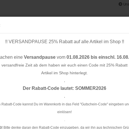
Uns
:
!! VERSANDPAUSE 25% Rabatt auf alle Artikel im Shop !!
& BÄNDER
SCHNITTMUSTER
STOFF-/ NÄHPAKETE
RESTST
machen eine
Versandpause
vom
01.08.2026 bis einschl. 16.08
e versandfreie Zeit ab dem haben wir euch einen Code mit 25% Rabatt a
Artikel im Shop hinterlegt.
.
»
Konto e
RESTSTÜCK 0,50m !!! - Viskose Crépe - créme - Dolce Vita - Cousette
Der Rabatt-Code lautet: SOMMER2026
Passwo
.
RE
cr
 Rabatt-Code kannst Du im Warenkorb in das Feld "Gutschein-Code" eingeben un
einlösen!
Ar
.
G!
Bitte denke daran den Rabatt-Code einzugeben, da wir ihn aus technischen Grü
Li