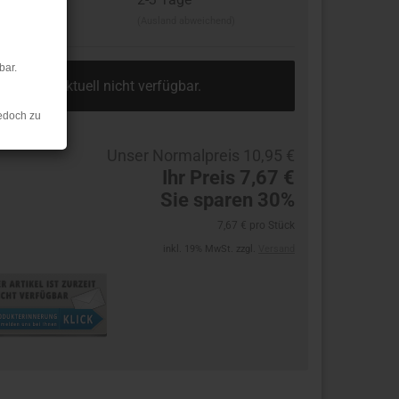
(Ausland abweichend)
bar.
Artikel ist aktuell nicht verfügbar.
edoch zu
Unser Normalpreis 10,95 €
Ihr Preis 7,67 €
Sie sparen 30%
7,67 € pro Stück
inkl. 19% MwSt. zzgl.
Versand