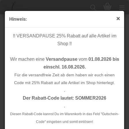
Hinweis:
RESTSTÜCK 0,40m !!! - Bio Jersey - Baby Hearts - Col.
01 - flamme - Sakura - Hamburger Liebe - Albstoffe
!! VERSANDPAUSE 25% Rabatt auf alle Artikel im
Shop !!
Wir machen eine
Versandpause
vom
01.08.2026 bis
einschl. 16.08.2026.
Für die versandfreie Zeit ab dem haben wir euch einen
Code mit 25% Rabatt auf alle Artikel im Shop hinterlegt.
.
Der Rabatt-Code lautet: SOMMER2026
.
Diesen Rabatt-Code kannst Du im Warenkorb in das Feld "Gutschein-
Code" eingeben und somit einlösen!