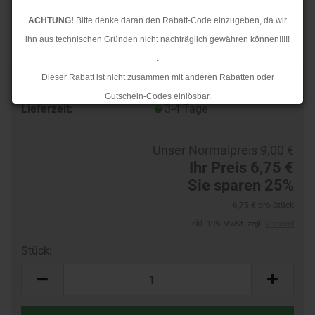
.
ACHTUNG!
Bitte denke daran den Rabatt-Code einzugeben, da wir
ihn aus technischen Gründen nicht nachträglich gewähren können!!!!!
.
Dieser Rabatt ist nicht zusammen mit anderen Rabatten oder
TOP
Art.Nr.:
10199633-R
Gutschein-Codes einlösbar.
Lieferzeit:
3-4 Tage
.
Ab dem 17.08.2026 versenden wir wieder wie gewohnt. Aufgrund des
Unser Normalpreis 9,00 €
Rückstaus kann es jedoch zu längeren Lieferzeiten kommen.
Ihr Preis 6,75 €
Sie sparen 25%
6,75 € pro Stück
inkl. 19% MwSt. zzgl.
Versand
Stück:
Stück