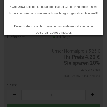
.
ACHTUNG!
Bitte denke daran den Rabatt-Code einzugeben, da wir
ihn aus technischen Gründen nicht nachträglich gewähren können!!!!!
.
Dieser Rabatt ist nicht zusammen mit anderen Rabatten oder
TOP
Art.Nr.:
283010276-R
Gutschein-Codes einlösbar.
Lieferzeit:
3-4 Tage
.
Ab dem 17.08.2026 versenden wir wieder wie gewohnt. Aufgrund des
Unser Normalpreis 5,25 €
Rückstaus kann es jedoch zu längeren Lieferzeiten kommen.
Ihr Preis 4,20 €
Sie sparen 20%
4,20 € pro Stück
inkl. 19% MwSt. zzgl.
Versand
Stück:
Stück