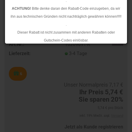
.
ACHTUNG!
Bitte denke daran den Rabatt-Code einzugeben, da wir
ihn aus technischen Gründen nicht nachträglich gewähren können!!!!!
.
Dieser Rabatt ist nicht zusammen mit anderen Rabatten oder
Gutschein-Codes einlösbar.
TOP
Art.Nr.:
10209691-R
.
Lieferzeit:
3-4 Tage
Ab dem 17.08.2026 versenden wir wieder wie gewohnt. Aufgrund des
Rückstaus kann es jedoch zu längeren Lieferzeiten kommen.
6
Unser Normalpreis 7,17 €
Ihr Preis 5,74 €
Sie sparen 20%
5,74 € pro Stück
inkl. 19% MwSt. zzgl.
Versand
Jetzt als Kunde registrieren