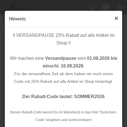
Hinweis:
RESTSTÜCK 0,30m !!! - Bio Jacquard Jersey - 3D
Wagara Knit - melone/nepal - Sakura - Hamburger
!! VERSANDPAUSE 25% Rabatt auf alle Artikel im
Liebe - Albstoffe
Shop !!
Wir machen eine
Versandpause
vom
01.08.2026 bis
einschl. 16.08.2026.
Für die versandfreie Zeit ab dem haben wir euch einen
Code mit 25% Rabatt auf alle Artikel im Shop hinterlegt.
.
Der Rabatt-Code lautet: SOMMER2026
.
Diesen Rabatt-Code kannst Du im Warenkorb in das Feld "Gutschein-
Code" eingeben und somit einlösen!