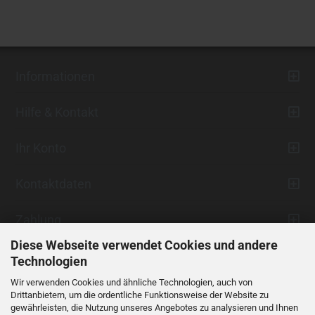
Informationen
Hilfe & Kontakt
Ihr Konto
Kontaktdaten
Zahlung
Diese Webseite verwendet Cookies und andere
Technologien
Wir verwenden Cookies und ähnliche Technologien, auch von
Drittanbietern, um die ordentliche Funktionsweise der Website zu
gewährleisten, die Nutzung unseres Angebotes zu analysieren und Ihnen