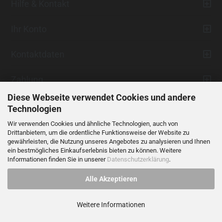
Hilfe & Kontakt
Ihr Konto
Kontaktdaten
Zahlung
Diese Webseite verwendet Cookies und andere
Technologien
Wir verwenden Cookies und ähnliche Technologien, auch von
Drittanbietern, um die ordentliche Funktionsweise der Website zu
gewährleisten, die Nutzung unseres Angebotes zu analysieren und Ihnen
ein bestmögliches Einkaufserlebnis bieten zu können. Weitere
Vertrag widerrufen
Informationen finden Sie in unserer
Datenschutzerklärung
.
Alle Akzeptieren
Alle Preise verstehen sich inklusive der gesetzlichen Mehrwertsteuer,
soweit nicht anders gekennzeichnet.
Weitere Informationen
© 2023 LIDANI Services GmbH
Cookie Einstellungen