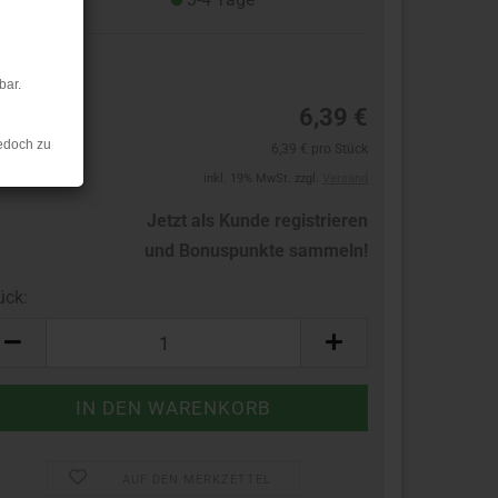
7
bar.
6,39 €
edoch zu
6,39 € pro Stück
inkl. 19% MwSt. zzgl.
Versand
Jetzt als Kunde registrieren
und Bonuspunkte sammeln!
ück:
ück
AUF DEN MERKZETTEL