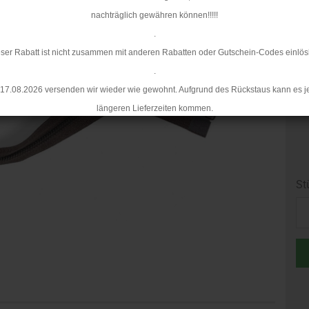
nachträglich gewähren können!!!!!
.
ser Rabatt ist nicht zusammen mit anderen Rabatten oder Gutschein-Codes einlös
.
17.08.2026 versenden wir wieder wie gewohnt. Aufgrund des Rückstaus kann es j
längeren Lieferzeiten kommen.
St
St