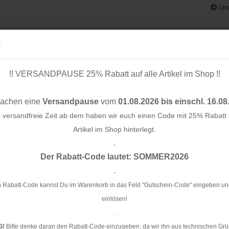
Uns
:
!! VERSANDPAUSE 25% Rabatt auf alle Artikel im Shop !!
& BÄNDER
SCHNITTMUSTER
STOFF-/ NÄHPAKETE
RESTST
machen eine
Versandpause
vom
01.08.2026 bis einschl. 16.08
e versandfreie Zeit ab dem haben wir euch einen Code mit 25% Rabatt a
Artikel im Shop hinterlegt.
.
Konto e
 50 cm - brown - YKK
Der Rabatt-Code lautet: SOMMER2026
Passwo
.
Re
Y
 Rabatt-Code kannst Du im Warenkorb in das Feld "Gutschein-Code" eingeben un
einlösen!
Ar
.
G!
Bitte denke daran den Rabatt-Code einzugeben, da wir ihn aus technischen Grü
Li