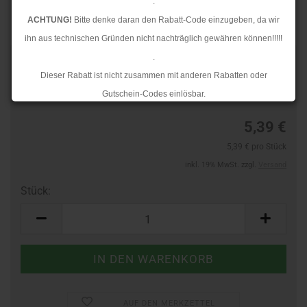
.
ACHTUNG!
Bitte denke daran den Rabatt-Code einzugeben, da wir
ihn aus technischen Gründen nicht nachträglich gewähren können!!!!!
.
Art.Nr.:
687612395
Dieser Rabatt ist nicht zusammen mit anderen Rabatten oder
Lieferzeit:
3-4 Tage
Gutschein-Codes einlösbar.
.
5,39 €
Ab dem 17.08.2026 versenden wir wieder wie gewohnt. Aufgrund des
5,39 € pro Stück
Rückstaus kann es jedoch zu längeren Lieferzeiten kommen.
inkl. 19% MwSt. zzgl.
Versand
Stück:
Stück
AUF DEN MERKZETTEL