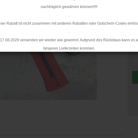
nachträglich gewähren können!!!!!
.
ser Rabatt ist nicht zusammen mit anderen Rabatten oder Gutschein-Codes einlös
.
17.08.2026 versenden wir wieder wie gewohnt. Aufgrund des Rückstaus kann es j
St
längeren Lieferzeiten kommen.
St