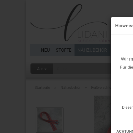
Hinweis
NEU
STOFFE
NÄHZUBEHÖR
BORTEN 
Wir 
Für di
Alle
»
»
Startseite
Nähzubehör
Reißverschluss - nicht teil
Diesen
ACHTUN