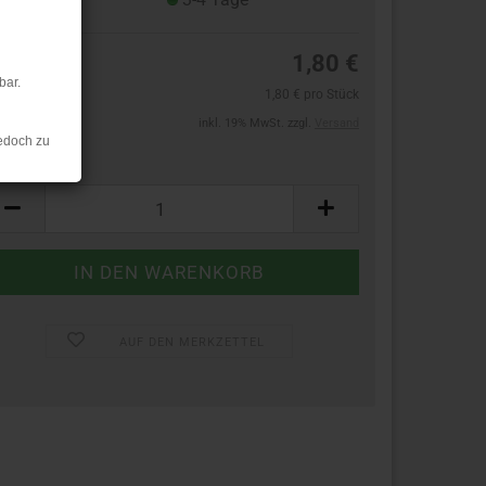
1,80 €
bar.
1,80 € pro Stück
inkl. 19% MwSt. zzgl.
Versand
edoch zu
ück:
ück
AUF DEN MERKZETTEL