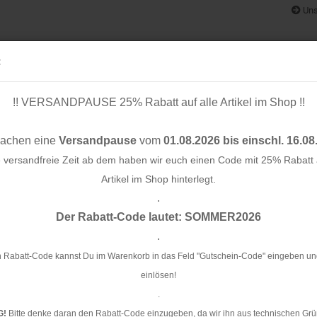
Uns
:
!! VERSANDPAUSE 25% Rabatt auf alle Artikel im Shop !!
& BÄNDER
SCHNITTMUSTER
STOFF-/ NÄHPAKETE
RESTST
machen eine
Versandpause
vom
01.08.2026 bis einschl. 16.08
e versandfreie Zeit ab dem haben wir euch einen Code mit 25% Rabatt a
Artikel im Shop hinterlegt.
.
Konto e
bar - 30 cm - bicolour - rosa/blau
Der Rabatt-Code lautet: SOMMER2026
Passwo
.
Re
bi
 Rabatt-Code kannst Du im Warenkorb in das Feld "Gutschein-Code" eingeben un
einlösen!
Ar
.
G!
Bitte denke daran den Rabatt-Code einzugeben, da wir ihn aus technischen Grü
Li