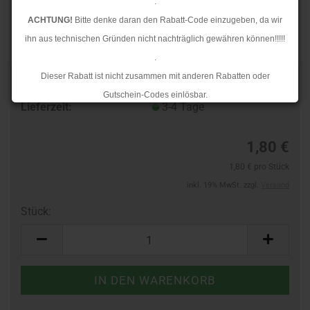
.
ACHTUNG!
Bitte denke daran den Rabatt-Code einzugeben, da wir
ihn aus technischen Gründen nicht nachträglich gewähren können!!!!!
.
Dieser Rabatt ist nicht zusammen mit anderen Rabatten oder
TOP
Art.Nr.:
564011031
Gutschein-Codes einlösbar.
Lieferzeit:
3-4 Tage
.
Ab dem 17.08.2026 versenden wir wieder wie gewohnt. Aufgrund des
1,80 €
Rückstaus kann es jedoch zu längeren Lieferzeiten kommen.
1,80 € pro Stück
inkl. 19% MwSt. zzgl.
Versand
Stück:
Stück