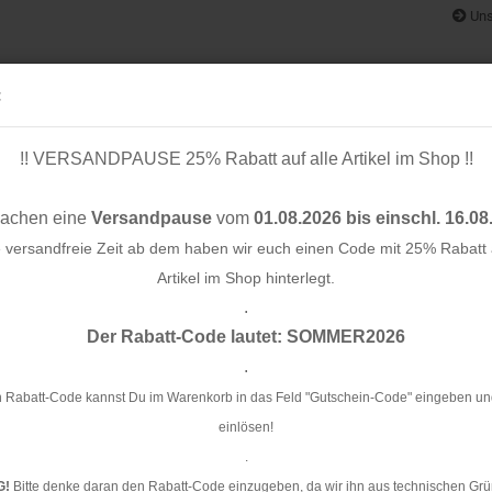
Uns
:
!! VERSANDPAUSE 25% Rabatt auf alle Artikel im Shop !!
& BÄNDER
SCHNITTMUSTER
STOFF-/ NÄHPAKETE
RESTST
machen eine
Versandpause
vom
01.08.2026 bis einschl. 16.08
e versandfreie Zeit ab dem haben wir euch einen Code mit 25% Rabatt a
Artikel im Shop hinterlegt.
.
Konto e
ßverschluss - nicht teilbar - 20 cm - bicolour - naturweiß/rot
Der Rabatt-Code lautet: SOMMER2026
Passwo
.
Re
bi
 Rabatt-Code kannst Du im Warenkorb in das Feld "Gutschein-Code" eingeben un
einlösen!
Ar
.
G!
Bitte denke daran den Rabatt-Code einzugeben, da wir ihn aus technischen Grü
Li