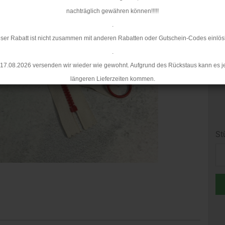
nachträglich gewähren können!!!!!
.
ser Rabatt ist nicht zusammen mit anderen Rabatten oder Gutschein-Codes einlös
.
17.08.2026 versenden wir wieder wie gewohnt. Aufgrund des Rückstaus kann es j
längeren Lieferzeiten kommen.
St
St