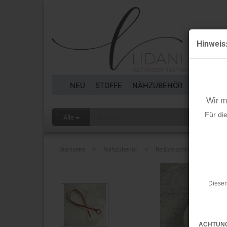
Hinweis
NEU
STOFFE
NÄHZUBEHÖR
BORTEN 
Wir 
Für di
Alle
»
»
»
Startseite
Nähzubehör
Reißverschlüsse
Rei
Diesen
ACHTUN