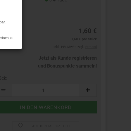
2
bar.
1,60 €
edoch zu
1,60 € pro Stück
inkl. 19% MwSt. zzgl.
Versand
Jetzt als Kunde registrieren
und Bonuspunkte sammeln!
ück:
ück
AUF DEN MERKZETTEL