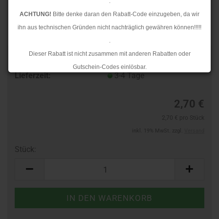
.
ACHTUNG!
Bitte denke daran den Rabatt-Code einzugeben, da wir
ihn aus technischen Gründen nicht nachträglich gewähren können!!!!!
.
Dieser Rabatt ist nicht zusammen mit anderen Rabatten oder
TOP
Art.Nr.:
964011500
Gutschein-Codes einlösbar.
Lieferzeit:
3-4 Tage
.
Ab dem 17.08.2026 versenden wir wieder wie gewohnt. Aufgrund des
2,70 €
Rückstaus kann es jedoch zu längeren Lieferzeiten kommen.
2,70 € pro Stück
inkl. 19% MwSt. zzgl.
Versand
Stück:
Stück