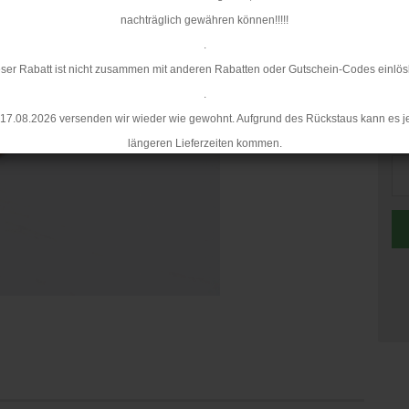
nachträglich gewähren können!!!!!
.
ser Rabatt ist nicht zusammen mit anderen Rabatten oder Gutschein-Codes einlös
.
17.08.2026 versenden wir wieder wie gewohnt. Aufgrund des Rückstaus kann es j
St
längeren Lieferzeiten kommen.
St