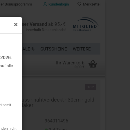
er Bonusprogramm
Kundenlogin
Merkzettel
Kostenloser Versand
ab 95,- €
innerhalb Deutschlands!
ÜCKE
% SALE %
GUTSCHEINE
WEITERE
.2026.
Ihr Warenkorb
uf alle
0,00 €
rstellen
TOP
rt vergessen?
ißverschluss - nahtverdeckt - 30cm - gold
Mind the Maker
d somit
t.Nr.:
964011496
nden nicht
eferzeit:
3-4 Tage