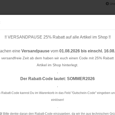
Uns
:
!! VERSANDPAUSE 25% Rabatt auf alle Artikel im Shop !!
& BÄNDER
SCHNITTMUSTER
STOFF-/ NÄHPAKETE
RESTST
machen eine
Versandpause
vom
01.08.2026 bis einschl. 16.08
e versandfreie Zeit ab dem haben wir euch einen Code mit 25% Rabatt a
Artikel im Shop hinterlegt.
.
Konto e
ckt - 30cm - gold - Mind the Maker
Der Rabatt-Code lautet: SOMMER2026
Passwo
.
Re
- 
 Rabatt-Code kannst Du im Warenkorb in das Feld "Gutschein-Code" eingeben un
einlösen!
Ar
.
G!
Bitte denke daran den Rabatt-Code einzugeben, da wir ihn aus technischen Grü
Li