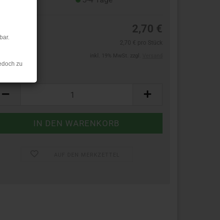
2,70 €
bar.
2,70 € pro Stück
inkl. 19% MwSt. zzgl.
Versand
edoch zu
ück:
ück
AUF DEN MERKZETTEL