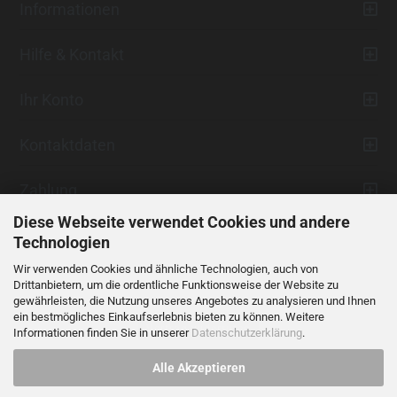
Informationen
Hilfe & Kontakt
Ihr Konto
Kontaktdaten
Zahlung
Diese Webseite verwendet Cookies und andere
Technologien
Wir verwenden Cookies und ähnliche Technologien, auch von
Drittanbietern, um die ordentliche Funktionsweise der Website zu
gewährleisten, die Nutzung unseres Angebotes zu analysieren und Ihnen
ein bestmögliches Einkaufserlebnis bieten zu können. Weitere
Vertrag widerrufen
Informationen finden Sie in unserer
Datenschutzerklärung
.
Alle Akzeptieren
Alle Preise verstehen sich inklusive der gesetzlichen Mehrwertsteuer,