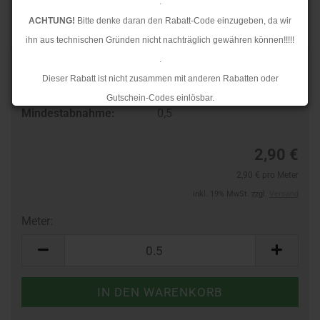
.
ACHTUNG!
Bitte denke daran den Rabatt-Code einzugeben, da wir
ihn aus technischen Gründen nicht nachträglich gewähren können!!!!!
.
Art.Nr.:
44351660
Dieser Rabatt ist nicht zusammen mit anderen Rabatten oder
Lieferzeit:
3-4 Tage
Gutschein-Codes einlösbar.
Mindestabnahme:
0,5
.
Ab dem 17.08.2026 versenden wir wieder wie gewohnt. Aufgrund des
2,90 €
Rückstaus kann es jedoch zu längeren Lieferzeiten kommen.
2,90 € pro Meter
inkl. 19% MwSt. zzgl.
Versand
Meter:
Meter